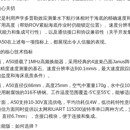
核心关切
仪是利用声学多普勒效应测量水下航行体相对于海底的精确速度
可用高度（帮助ROV紧贴海底作业时仍能锁定位置）、速度分辨
续航能力和集成可行性），以及通信接口和协议兼容性（关乎开发
nked A50在上述每一项指标上，都展现出令人信服的表现。
0的核心技术指标
，A50搭载了1MHz高频换能器，采用经典的4波束凸面Janus阵列
高精度速度测量的基石。速度分辨率达到0.1mm/s，最大速度跟踪能
的盐度和海床底质条件）
。
，A50直径仅66mm，高度25mm，空气中重量170g，水中仅1
用耐腐蚀的316不锈钢。工作温度范围覆盖-5℃至55℃，能够
面，A50支持10-30V直流供电，平均功耗仅4W，低功耗特
方面同时提供以太网和UART 115200波特率串口两种方式，支持Wa
，直径6.7mm），含接口模块，便于连接和集成。
性能版：如何选择？