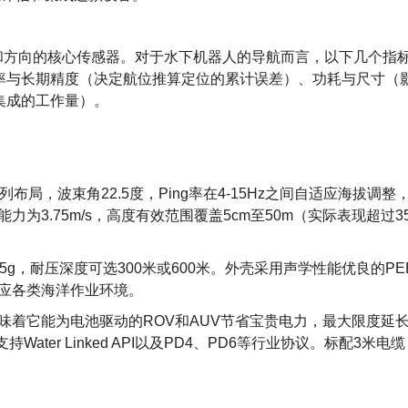
和方向的核心传感器。对于水下机器人的导航而言，以下几个指
率与长期精度（决定航位推算定位的累计误差）、功耗与尺寸（
集成的工作量）。
布局，波束角22.5度，Ping率在4-15Hz之间自适应海拔调整
力为3.75m/s，高度有效范围覆盖5cm至50m（实际表现超过3
05g，耐压深度可选300米或600米。外壳采用声学性能优良的PE
适应各类海洋作业环境。
性意味着它能为电池驱动的ROV和AUV节省宝贵电力，最大限度延
ter Linked API以及PD4、PD6等行业协议。标配3米电缆