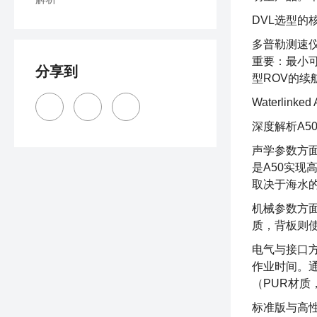
DVL选型的
多普勒测速
重要：最小
分享到
型ROV的
Waterli
深度解析A5
声学参数方面
是A50实现
取决于海水
机械参数方面
质，背板则使
电气与接口方
作业时间。通信
（PUR材质
标准版与高